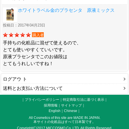
ホワイトラベル金のプラセンタ 原液ミックス
投稿日：2017年04月23日
購入者
手持ちの化粧品に混ぜて使えるので、
とても使いやすくていいです。
原液プラセンタでこのお値段は
とてもうれしいですね！
ログアウ ト
送料とお支払い方法について
｜プライバシーポリシー
｜
特定商取引法に基づく表示
｜
採用情報
｜
サイトマップ
｜
English
｜
Chinese
｜
All Cosmetics of this site are MADE IN JAPAN.
本サイトの化粧品はすべて日本製です。
Copyright(C)2017 MICCOSMO Co.,LTD. All Rights Reserved.