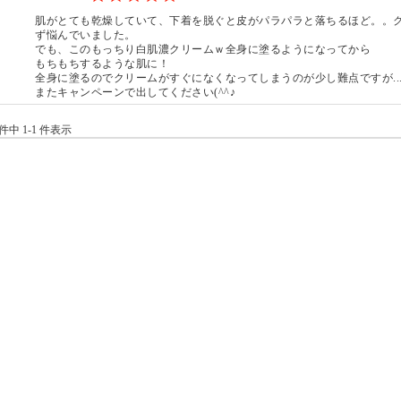
肌がとても乾燥していて、下着を脱ぐと皮がパラパラと落ちるほど。。
ず悩んでいました。
でも、このもっちり白肌濃クリームｗ全身に塗るようになってから
もちもちするような肌に！
全身に塗るのでクリームがすぐになくなってしまうのが少し難点ですが..
またキャンペーンで出してください(^^♪
 件中 1-1 件表示