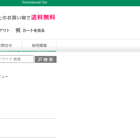
International Site
ビュー