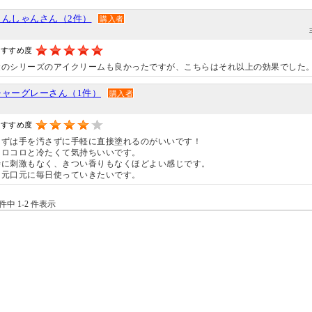
もんしゃんさん（2件）
購入者
おすすめ度
金のシリーズのアイクリームも良かったですが、こちらはそれ以上の効果でした
チャーグレーさん（1件）
購入者
おすすめ度
まずは手を汚さずに手軽に直接塗れるのがいいです！
コロコロと冷たくて気持ちいいです。
特に刺激もなく、きつい香りもなくほどよい感じです。
目元口元に毎日使っていきたいです。
 件中 1-2 件表示