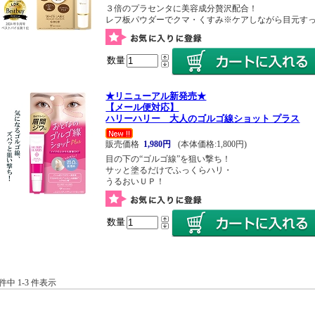
３倍のプラセンタに美容成分贅沢配合！
レフ板パウダーでクマ・くすみ※ケアしながら目元す
数量
★リニューアル新発売★
【メール便対応】
ハリーハリー 大人のゴルゴ線ショット プラス
販売価格
1,980円
(本体価格:1,800円)
目の下の“ゴルゴ線”を狙い撃ち！
サッと塗るだけでふっくらハリ・
うるおいＵＰ！
数量
 件中 1-3 件表示