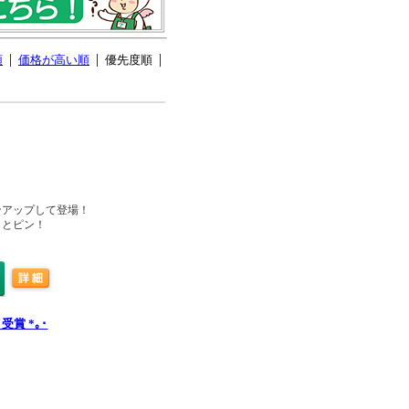
順
価格が高い順
優先度順
ンアップして登場！
もとピン！
受賞 *｡･