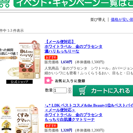
並び替え
価格が安い
 件中 1-3 件表示
【メール便対応】
ホワイトラベル 金のプラセンタ
濃ハリもっちりーな
販売価格
1,650円
(本体価格:1,500円)
人気商品「金のプラセンタ シワトール」がバージョ
細かいシワにも密着！ふっくらうるおい、目もと・口
数量
･｡* LDK ベストコスメ&the Beauty1位&ベストバイ
＜メール便対応＞
ホワイトラベル 金のプラセンタ
もっちり白肌濃クマトリーナ
販売価格
1,320円
(本体価格:1,200円)