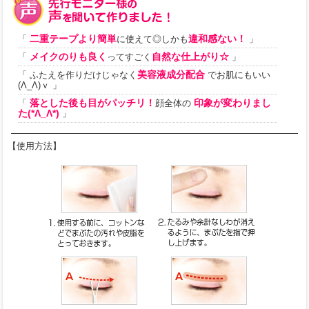
二重テープより簡単
違和感ない！
「
に使えて◎しかも
」
メイクのりも良く
自然な仕上がり☆
「
ってすごく
」
美容液成分配合
「 ふたえを作りだけじゃなく
でお肌にもいい
(Λ_Λ)ｖ 」
落とした後も目がパッチリ！
印象が変わりまし
「
顔全体の
た(*Λ_Λ*)
」
【使用方法】