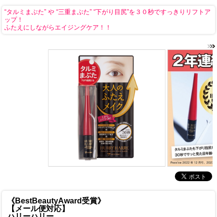
“タルミまぶた” や “三重まぶた” “下がり目尻”を３０秒ですっきりリフトア
ップ！
ふたえにしながらエイジングケア！！
《BestBeautyAward受賞》
【メール便対応】
ハリーハリー