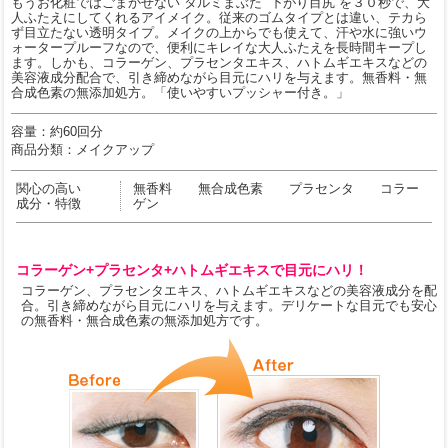
もうお化粧ではごまかせない“タルミまぶた”“下がり目尻”を３０秒で、大
人ふたえにしてくれるアイメイク。従来のゴムタイプとは違い、テカら
ず目立たない透明タイプ。メイクの上からでも使えて、汗や水に強いウ
ォータープルーフなので、便利にキレイな大人ふたえを長時間キープし
ます。しかも、コラーゲン、プラセンタエキス、ハトムギエキスなどの
美容液成分配合で、引き締めながら目元にハリを与えます。無香料・無
合成色素の無添加処方。「使いやすいプッシャー付き。」
容量：約60回分
商品分類：メイクアップ
関心の高い
無香料 無合成色素 プラセンタ コラー
成分・特徴
ゲン
コラーゲン+プラセンタ+ハトムギエキスで目元にハリ！
コラーゲン、プラセンタエキス、ハトムギエキスなどの美容液成分を配
合。引き締めながら目元にハリを与えます。デリケートな目元でも安心
の無香料・無合成色素の無添加処方です。